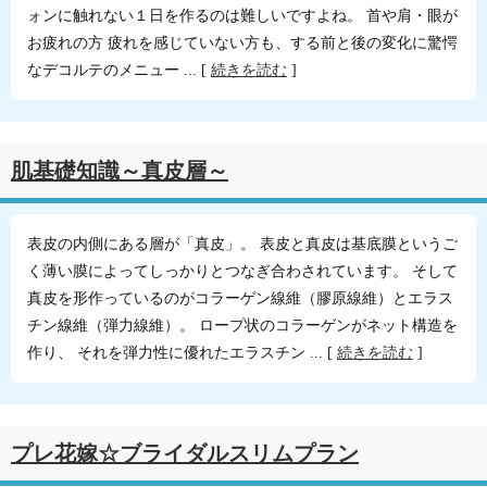
ォンに触れない１日を作るのは難しいですよね。 首や肩・眼が
お疲れの方 疲れを感じていない方も、する前と後の変化に驚愕
なデコルテのメニュー ... [
続きを読む
]
肌基礎知識～真皮層～
表皮の内側にある層が「真皮」。 表皮と真皮は基底膜というご
く薄い膜によってしっかりとつなぎ合わされています。 そして
真皮を形作っているのがコラーゲン線維（膠原線維）とエラス
チン線維（弾力線維）。 ロープ状のコラーゲンがネット構造を
作り、 それを弾力性に優れたエラスチン ... [
続きを読む
]
プレ花嫁☆ブライダルスリムプラン