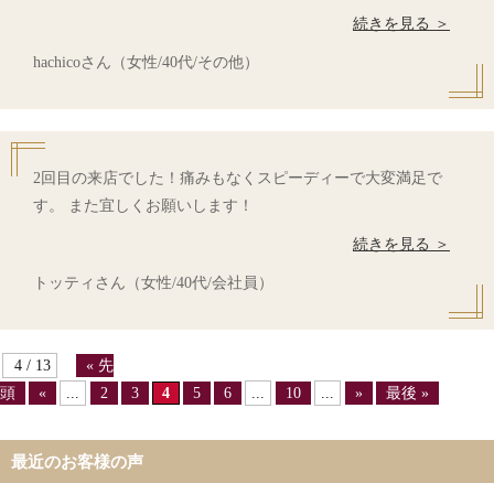
続きを見る ＞
hachicoさん（女性/40代/その他）
2回目の来店でした！痛みもなくスピーディーで大変満足で
す。 また宜しくお願いします！
続きを見る ＞
トッティさん（女性/40代/会社員）
4 / 13
« 先
頭
«
...
2
3
4
5
6
...
10
...
»
最後 »
最近のお客様の声