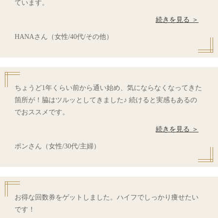
ています。
続きを見る ＞
HANAさん（女性/40代/その他）
ちょうど1年くらい前から通い始め、気にならなくなってきた
箇所が！脇はツルッとしてきました♪ 続けると実感もあるの
でおススメです。
続きを見る ＞
ポンさん（女性/30代/主婦）
お得な回数券をゲットしました。ハイフでしっかり痩せたい
です！