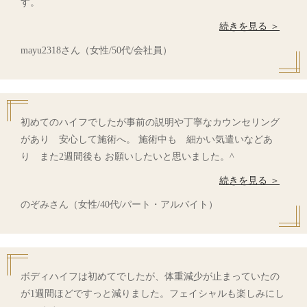
す。
続きを見る ＞
mayu2318さん（女性/50代/会社員）
初めてのハイフでしたが事前の説明や丁寧なカウンセリング
があり 安心して施術へ。 施術中も 細かい気遣いなどあ
り また2週間後も お願いしたいと思いました。^
続きを見る ＞
のぞみさん（女性/40代/パート・アルバイト）
ボディハイフは初めてでしたが、体重減少が止まっていたの
が1週間ほどですっと減りました。フェイシャルも楽しみにし