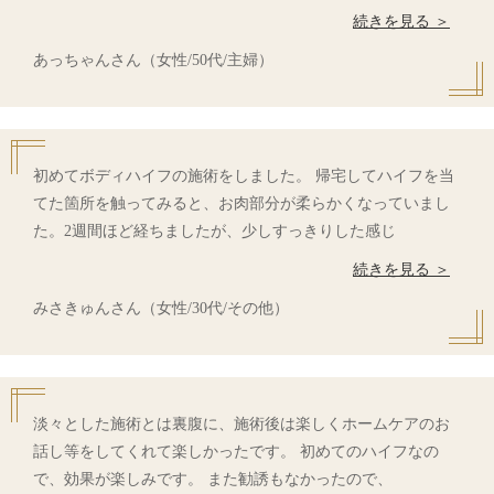
続きを見る ＞
あっちゃんさん（女性/50代/主婦）
初めてボディハイフの施術をしました。 帰宅してハイフを当
てた箇所を触ってみると、お肉部分が柔らかくなっていまし
た。2週間ほど経ちましたが、少しすっきりした感じ
続きを見る ＞
みさきゅんさん（女性/30代/その他）
淡々とした施術とは裏腹に、施術後は楽しくホームケアのお
話し等をしてくれて楽しかったです。 初めてのハイフなの
で、効果が楽しみです。 また勧誘もなかったので、