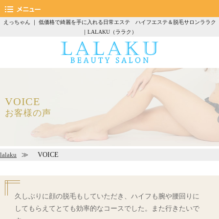
えっちゃん ｜ 低価格で綺麗を手に入れる日常エステ ハイフエステ＆脱毛サロンララク
｜LALAKU（ララク）
VOICE
お客様の声
VOICE
lalaku
久しぶりに顔の脱毛もしていただき、ハイフも腕や腰回りに
してもらえてとても効率的なコースでした。また行きたいで