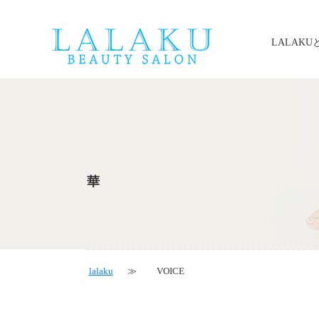
LALAKU
華
lalaku
VOICE