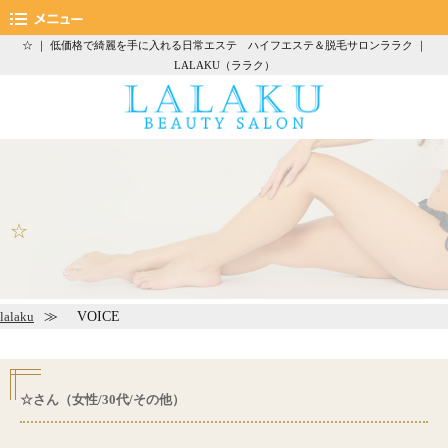
☆ ｜ 低価格で綺麗を手に入れる日常エステ ハイフエステ＆脱毛サロンララク ｜
LALAKU（ララク）
☆
VOICE
lalaku
☆さん（女性/30代/その他）