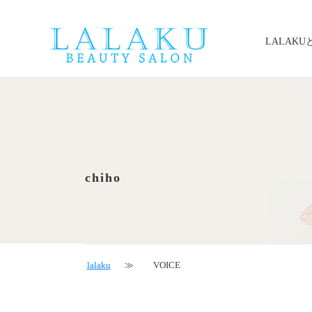
LALAKU
chiho
lalaku
VOICE