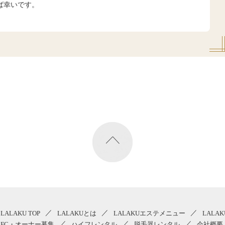
ば幸いです。
LALAKU TOP
LALAKUとは
LALAKUエステメニュー
LALA
FC・オーナー募集
ハイフレンタル
脱毛器レンタル
会社概要