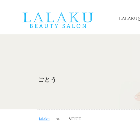
LALAKU
ごとう
lalaku
VOICE